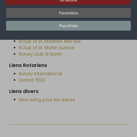
Misc.
2 Avril 2019
Clics : 10834
Paramètres
Plus d'infos
Clubs Partenaires
Rotary Club of St. Maarten
RClub of St. Maarten Mid-Isle
RClub of St. Martin Sunrise
Rotary club St Barth
Liens Rotariens
Rotary International
District 7020
Liens divers
Mon sang pour les autres