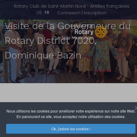
Rotary Club de Saint-Martin Nord - Antilles françaises
Sélectionnez votre langue
US
FR
Connexion | Inscription
Visite de la Gouverneure du
Rotary District 7020,
Dominique Bazin
Nous utilisons les cookies pour améliorer votre expérience sur notre site Web.
Du 24 septembre au 5 octobre 2024, le Rotary Club
En parcourant ce site, vous acceptez notre utilisation des cookies.
Saint-Martin Nord (RCSMN) a eu le privilège d'accueillir
en qualité de club hôte la District Gouverneure
Ok, j'adore les cookies !
Dominique Bazin.