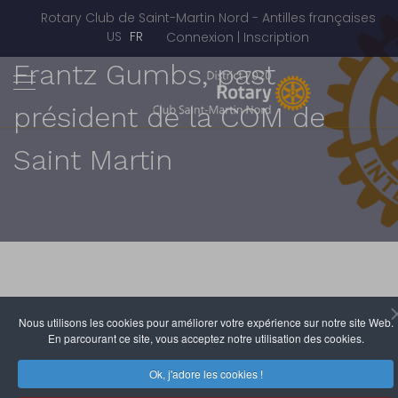
Rotary Club de Saint-Martin Nord - Antilles françaises
Sélectionnez votre langue
US
FR
Connexion | Inscription
Frantz Gumbs, past
président de la COM de
Saint Martin
Nous utilisons les cookies pour améliorer votre expérience sur notre site Web.
En parcourant ce site, vous acceptez notre utilisation des cookies.
Rotary Club de Saint-Martin Nord
7 Août 2008
Clics : 4946
Ok, j'adore les cookies !