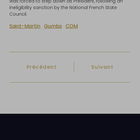
was forced to step down as President, following an
ineligibility sanction by the National French State
Council.
Saint-Martin
Gumbs
COM
Article précédent : Nouveaux équipe
Article suivant :
Précédent
Suivant