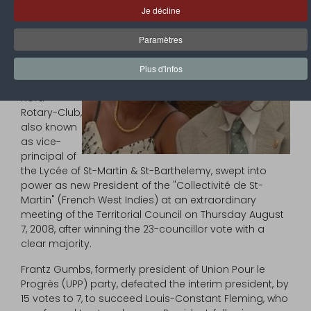
Frantz
Je décline
Gumbs,
member
Paramètres
and Past-
President of
Plus d'infos
St-Martin
Nord
Rotary-Club,
also known
as vice-
principal of
the Lycée of St-Martin & St-Barthelemy, swept into
power as new President of the "Collectivité de St-
Martin" (French West Indies) at an extraordinary
meeting of the Territorial Council on Thursday August
7, 2008, after winning the 23-councillor vote with a
clear majority.
Frantz Gumbs, formerly president of Union Pour le
Progrès (UPP) party, defeated the interim president, by
15 votes to 7, to succeed Louis-Constant Fleming, who