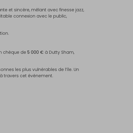
ante et sincère, mêlant avec finesse jazz,
éritable connexion avec le public,
tion.
e un chèque de
5 000 €
à Dutty Sham,
es les plus vulnérables de l’île. Un
à travers cet événement.