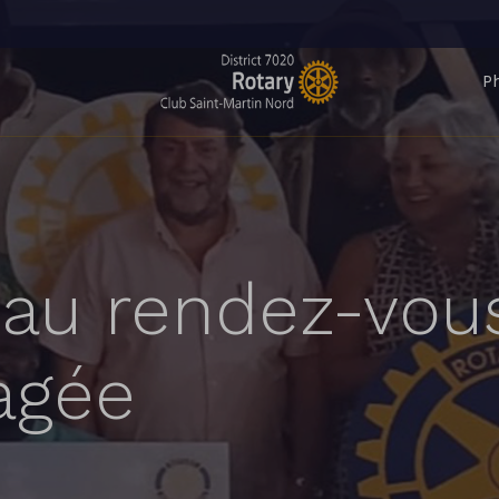
P
au rendez-vou
agée