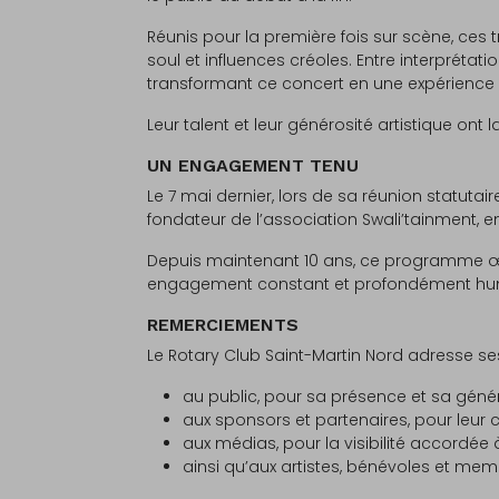
Réunis pour la première fois sur scène, ces t
soul et influences créoles. Entre interprétati
transformant ce concert en une expérienc
Leur talent et leur générosité artistique on
UN ENGAGEMENT TENU
Le 7 mai dernier, lors de sa réunion statuta
fondateur de l’association Swali’tainment,
Depuis maintenant 10 ans, ce programme œuv
engagement constant et profondément humai
REMERCIEMENTS
Le Rotary Club Saint-Martin Nord adresse se
au public, pour sa présence et sa génér
aux sponsors et partenaires, pour leur c
aux médias, pour la visibilité accordée à 
ainsi qu’aux artistes, bénévoles et memb