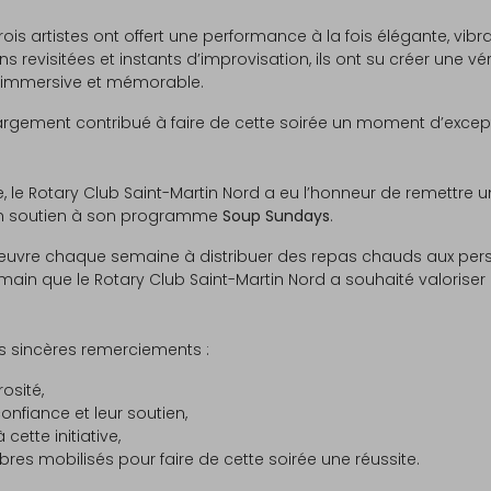
rois artistes ont offert une performance à la fois élégante, vibr
ons revisitées et instants d’improvisation, ils ont su créer une v
e immersive et mémorable.
t largement contribué à faire de cette soirée un moment d’excep
ire, le Rotary Club Saint-Martin Nord a eu l’honneur de remettr
 en soutien à son programme
Soup Sundays
.
re chaque semaine à distribuer des repas chauds aux personn
n que le Rotary Club Saint-Martin Nord a souhaité valoriser 
s sincères remerciements :
osité,
onfiance et leur soutien,
cette initiative,
res mobilisés pour faire de cette soirée une réussite.