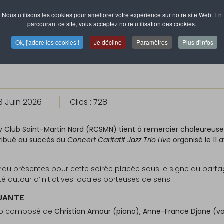
Nous utilisons les cookies pour améliorer votre expérience sur notre site Web. En
parcourant ce site, vous acceptez notre utilisation des cookies.
Ok, j'adore les cookies !
Je décline
Paramètres
Plus d'infos
8 Juin 2026
Clics : 728
ry Club Saint-Martin Nord (RCSMN) tient à remercier chaleureus
tribué au succès du
Concert Caritatif Jazz Trio Live
organisé le 11 a
u présentes pour cette soirée placée sous le signe du partage
utour d’initiatives locales porteuses de sens.
UANTE
trio composé de
Christian Amour (piano), Anne-France Djane (v