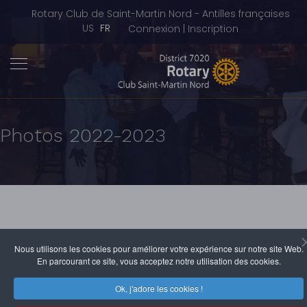
Rotary Club de Saint-Martin Nord - Antilles françaises
Sélectionnez votre langue
US
FR
Connexion | Inscription
Photos 2022-2023
Nous utilisons les cookies pour améliorer votre expérience sur notre site Web.
En parcourant ce site, vous acceptez notre utilisation des cookies.
Ok, j'adore les cookies !