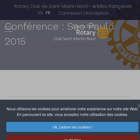
Rotary Club de Saint-Martin Nord - Antilles françaises
Sélectionnez votre langue
US
FR
Connexion | Inscription
Conférence : Sao Paulo
2015
Rotary Club de Saint-Martin Nord
Nous utilisons les cookies pour améliorer votre expérience sur notre site Web.
5 Juin 2015
Clics : 3720
En parcourant ce site, vous acceptez notre utilisation des cookies.
Ok, j'adore les cookies !
Bem-vindo ao
Brasil !
Je décline