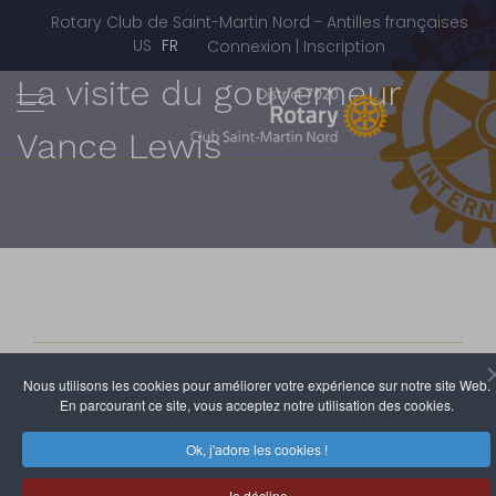
Rotary Club de Saint-Martin Nord - Antilles françaises
Sélectionnez votre langue
US
FR
Connexion | Inscription
La visite du gouverneur
Vance Lewis
Rotary Club de Saint-Martin Nord
Nous utilisons les cookies pour améliorer votre expérience sur notre site Web.
16 Août 2012
Clics : 3714
En parcourant ce site, vous acceptez notre utilisation des cookies.
Ok, j'adore les cookies !
Je décline