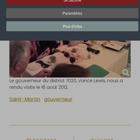
Paramètres
Plus d'infos
Le gouverneur du district 7020, Vance Lewis, nous a
rendu visite le 16 août 2012.
Saint-Martin
gouverneur
Article précédent : Marie-Noëlle Mar
Article suivant :