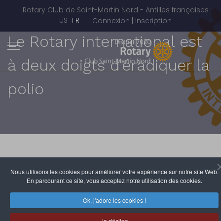
Rotary Club de Saint-Martin Nord - Antilles françaises
Sélectionnez votre langue
US
FR
Connexion | Inscription
Le Rotary international est
à deux doigts d'éradiquer la
polio
Nous utilisons les cookies pour améliorer votre expérience sur notre site Web.
En parcourant ce site, vous acceptez notre utilisation des cookies.
Rotary Club de Saint-Martin Nord
Ok, j'adore les cookies !
27 Mars 2015
Clics : 3877
Je décline