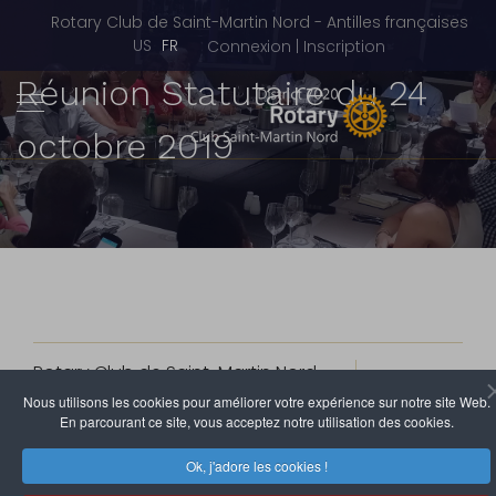
Rotary Club de Saint-Martin Nord - Antilles françaises
Sélectionnez votre langue
US
FR
Connexion | Inscription
Réunion Statutaire du 24
octobre 2019
Rotary Club de Saint-Martin Nord
25 Octobre 2019
Clics : 3830
Nous utilisons les cookies pour améliorer votre expérience sur notre site Web.
En parcourant ce site, vous acceptez notre utilisation des cookies.
Plus de vingt cinq personnes étaient présentes au
Ok, j'adore les cookies !
restaurant La Terrasse en ce jeudi 25 octobre pour la