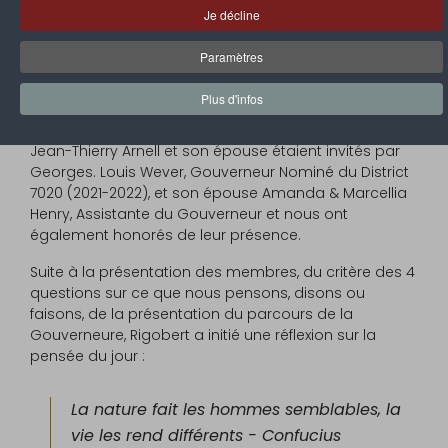
réunion statutaire / dîner avec conjoints, en présence
Je décline
de Delma Maduro, Gouverneure du District 7020, et
son époux Audley.
Paramètres
Rigobert, René-Jean, Frantz, et Jean-Gabriel étaient
Plus d'infos
accompagnés de leur épouse, Bruno, de son épouse
et sa fille.
Jean-Thierry Arnell et son épouse étaient invités par
Georges. Louis Wever, Gouverneur Nominé du District
7020 (2021-2022), et son épouse Amanda & Marcellia
Henry, Assistante du Gouverneur et nous ont
également honorés de leur présence.
Suite à la présentation des membres, du critère des 4
questions sur ce que nous pensons, disons ou
faisons, de la présentation du parcours de la
Gouverneure, Rigobert a initié une réflexion sur la
pensée du jour :
La nature fait les hommes semblables, la
vie les rend différents - Confucius