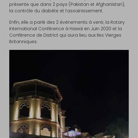
présente que dans 2 pays (Pakistan et Afghanistan),
la contrôle du diabète et l’assainissement.
Enfin, elle a parlé des 2 évènements à venir, la Rotary
International Conférence à Hawaï en Juin 2020 et la
Conférence de District qui aura lieu aux Iles Vierges
Britanniques.