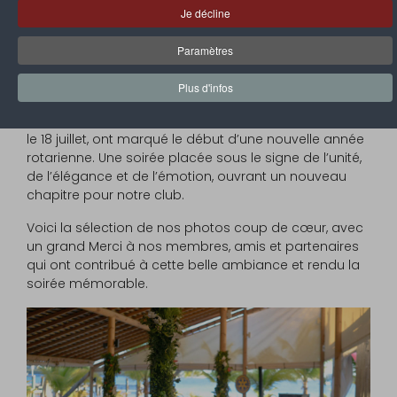
En cette période festive propice au partage et à la
Je décline
gratitude, le Rotary Club Saint-Martin Nord vous invite
à découvrir en photos un temps fort que nous
Paramètres
n’avions pas encore eu l’occasion de partager avec
vous.
Plus d'infos
Le Gala & Changement de Bureau 2025-26, célébrés
le 18 juillet, ont marqué le début d’une nouvelle année
rotarienne. Une soirée placée sous le signe de l’unité,
de l’élégance et de l’émotion, ouvrant un nouveau
chapitre pour notre club.
Voici la sélection de nos photos coup de cœur, avec
un grand Merci à nos membres, amis et partenaires
qui ont contribué à cette belle ambiance et rendu la
soirée mémorable.