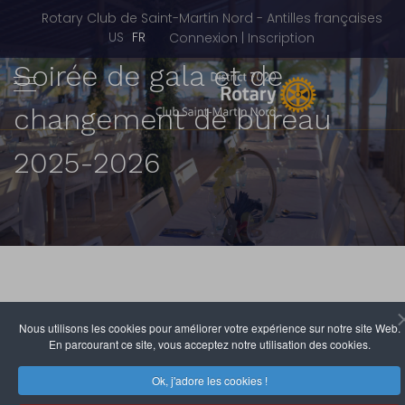
Rotary Club de Saint-Martin Nord - Antilles françaises
Sélectionnez votre langue
US
FR
Connexion | Inscription
Soirée de gala et de
changement de bureau
2025-2026
Nous utilisons les cookies pour améliorer votre expérience sur notre site Web.
En parcourant ce site, vous acceptez notre utilisation des cookies.
Rotary Club de Saint-Martin Nord
7 Décembre 2025
Clics : 2063
Ok, j'adore les cookies !