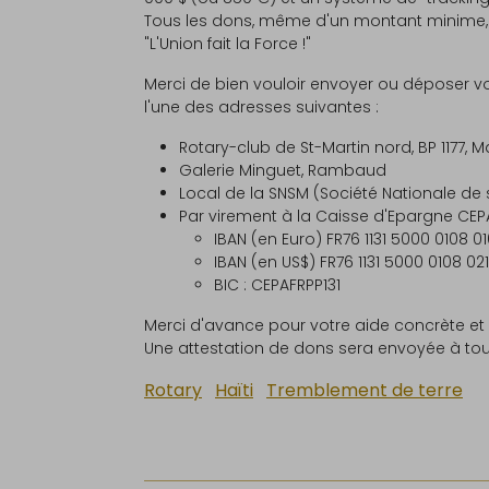
Tous les dons, même d'un montant minime, s
"L'Union fait la Force !"
Merci de bien vouloir envoyer ou déposer vos
l'une des adresses suivantes :
Rotary-club de St-Martin nord, BP 1177, M
Galerie Minguet, Rambaud
Local de la SNSM (Société Nationale de 
Par virement à la Caisse d'Epargne CEPA
IBAN (en Euro) FR76 1131 5000 0108 0
IBAN (en US$) FR76 1131 5000 0108 02
BIC : CEPAFRPP131
Merci d'avance pour votre aide concrète et 
Une attestation de dons sera envoyée à tous
Rotary
Haïti
Tremblement de terre