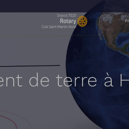
P
t de terre à H