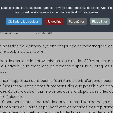
Nous utilisons les cookies pour améliorer votre expérience sur notre site Web. En
parcourant ce site, vous acceptez notre utilisation des cookies.
Ok, j'adore les cookies !
Je décline
Paramètres
Plus d'infos
21 Août 2021
Clics : 5191
t le passage de Matthew, cyclone majeur de 4ème catégorie, en
 une double catastrophe :
ont le dernier bilan provisoire est de plus de 1 300 morts et 5 7
 du pays ou à la recherche de proches disparus ou bloqués 
oût.
donc un a
ppel aux dons pour la fourniture d'abris d'urgence pour 
 de "Shelterbox" sont prêtes à intervenir dès que possible, en c
 des Rotary-clubs d'Haïti implantés dans la plupart des villes 
de l'épicentre.
 10 personnes et est équipé de couvertures, d'équipements de c
 disponibles en Floride et peuvent être acheminés très rapideme
 est prévu, permettant de suivre la destination finale des cont