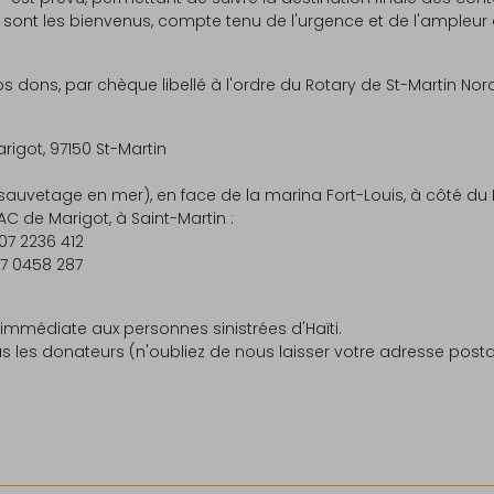
ont les bienvenus, compte tenu de l'urgence et de l'ampleur 
 dons, par chèque libellé à l'ordre du Rotary de St-Martin Nord
arigot, 97150 St-Martin
sauvetage en mer), en face de la marina Fort-Louis, à côté du
C de Marigot, à Saint-Martin :
107 2236 412
17 0458 287
immédiate aux personnes sinistrées d'Haïti.
 les donateurs (n'oubliez de nous laisser votre adresse postal