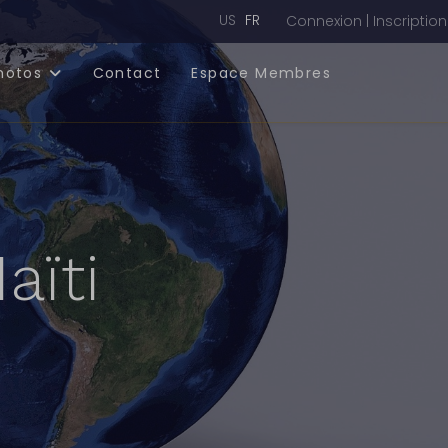
Sélectionnez votre langue
US
FR
Connexion | Inscription
hotos
Contact
Espace Membres
aïti