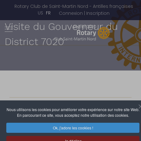
Rotary Club de Saint-Martin Nord - Antilles françaises
Sélectionnez votre langue
US
FR
Connexion | Inscription
Visite du Gouverneur du
District 7020
Rotary Club de Saint-Martin Nord
Nous utilisons les cookies pour améliorer votre expérience sur notre site Web.
29 Avril 2012
Clics : 3446
En parcourant ce site, vous acceptez notre utilisation des cookies.
Ok, j'adore les cookies !
Je décline