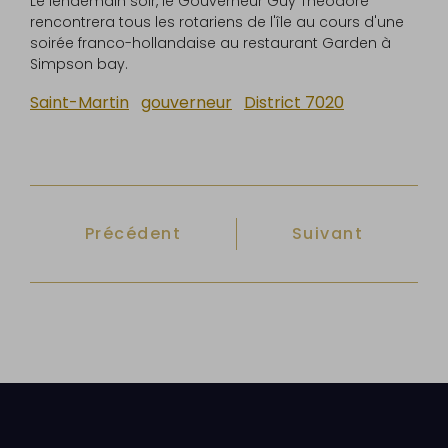
Le lendemain soir, le Gouverneur Guy Théodore
rencontrera tous les rotariens de l'île au cours d'une
soirée franco-hollandaise au restaurant Garden à
Simpson bay.
Saint-Martin
gouverneur
District 7020
Article précédent : Un coup de pouce 
Article suivant 
Précédent
Suivant