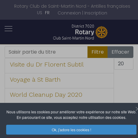
Rotary Club de Saint-Martin Nord - Antilles françaises
Sélectionnez votre langue
US
FR
Connexion | Inscription
Saisir partie du titre
Filtre
Effacer
Afficher #
Visite du Dr Florent Subtil
Voyage à St Barth
World Cleanup Day 2020
1
2
3
4
Page 4 sur 4
Nous utilisons les cookies pour améliorer votre expérience sur notre site Web.
En parcourant ce site, vous acceptez notre utilisation des cookies.
Ok, j'adore les cookies !