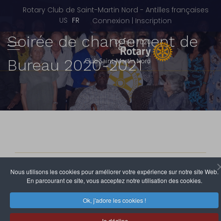
Rotary Club de Saint-Martin Nord - Antilles françaises
Sélectionnez votre langue
US
FR
Connexion | Inscription
Soirée de changement de
Bureau 2020-2021
Rotary Club de Saint-Martin Nord
Nous utilisons les cookies pour améliorer votre expérience sur notre site Web.
27 Juillet 2020
Clics : 6155
En parcourant ce site, vous acceptez notre utilisation des cookies.
Ok, j'adore les cookies !
Une soirée de changement de Bureau du Rotary Club
de Saint Martin Nord un peu différente du fait de la
Je décline