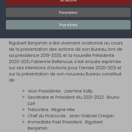
crise sanitaire du COVID-19.
Paramètres
En effet, la soirée cette année a eu lieue en comité
restreint (membres et conjoints) au domicile de
Plus d'infos
Rigobert Benjamin, Président 2019-2020 et son épouse,
Jovina.
Rigobert Benjamin a été vivement ovationné au cours
de la présentation des actions de son Bureau, lors de
sa présidence 2019-2020, et la nouvelle Présidente
2020-2021, Fabienne Bellenoue, s'est ensuite exprimée
sur ses intentions d'actions pour l'année 2020-2021 et
sur la présentation de son nouveau Bureau constitué
de :
Vice-Presidente : Jasmine Sally
Secrétaire et Président élu 2021-2022 : Bruno
Lizé
Trésorière : Régine Hée
Chef du Protocole : Jean-Gabriel Crespin
Immediate Past President : Rigobert
Benjamin