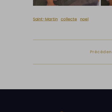
Saint-Martin
collecte
noel
Article p
Précéden