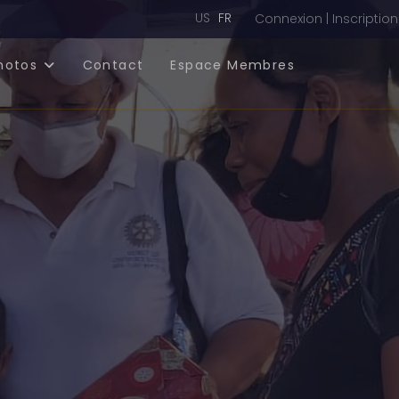
Sélectionnez votre langue
US
FR
Connexion | Inscription
hotos
Contact
Espace Membres