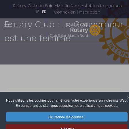
Rotary Club de Saint-Martin Nord - Antilles françaises
Sélectionnez votre langue
US
FR
Connexion | Inscription
Rotary Club : le Gouverneur
est une femme
Rotary Club de Saint-Martin Nord
Nous utilisons les cookies pour améliorer votre expérience sur notre site Web.
29 Avril 2011
Clics : 3519
En parcourant ce site, vous acceptez notre utilisation des cookies.
Ok, j'adore les cookies !
La première
femme
Je décline