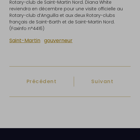
Rotary-club de Saint-Martin Nord. Diana White
reviendra en décembre pour une visite officielle au
Rotary-club d’Anguilla et aux deux Rotary-clubs
français de Saint-Barth et de Saint-Martin Nord.
(Faxinfo n°4416)
Saint-Martin
gouverneur
Article précédent : Des nouvelles du G
Article suivant 
Précédent
Suivant