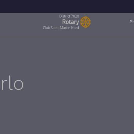
P
rlo