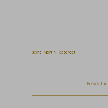
Saint-Martin
Rotaract
Article p
Précéden