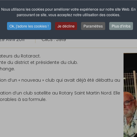
Nous utilisons les cookies pour améliorer votre expérience sur notre site Web. En
parcourant ce site, vous acceptez notre utilisation des cookies.
Ok, j'adore les cookies !
Je décline
Paramètres
Plus d'infos
29 Avril 2011
Clics : 3919
teurs du Rotaract.
nte du district et présidente du club.
change.
tion d’un « nouveau » club qui avait déjà été débattu au
tion d’un club satellite au Rotary Saint Martin Nord. Elle
orables à sa formule.