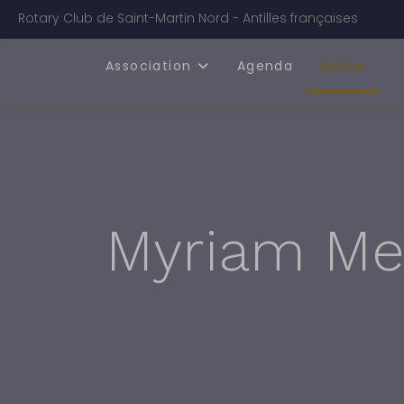
Rotary Club de Saint-Martin Nord - Antilles françaises
Association
Agenda
Actus
Myriam Me