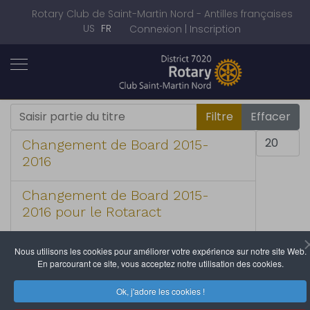
Rotary Club de Saint-Martin Nord - Antilles françaises
Sélectionnez votre langue
US
FR
Connexion | Inscription
Saisir partie du titre
Filtre
Effacer
Afficher #
Changement de Board 2015-
2016
Changement de Board 2015-
2016 pour le Rotaract
Hommage à Ramesh Manek
Nous utilisons les cookies pour améliorer votre expérience sur notre site Web.
En parcourant ce site, vous acceptez notre utilisation des cookies.
Le Président Thierry a assisté à
Ok, j'adore les cookies !
la réunion du Rotaract de