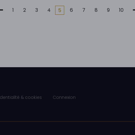
1
2
3
4
6
7
8
9
10
5
identialité & cookies
Connexion