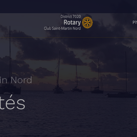
P
in Nord
tés