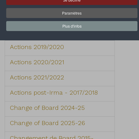
30 000 dollars de dons pour les
jeunes
Paramètres
ACTION : Peinture des bancs du
Plus d'infos
terrain de basket de Grand Case
Actions 2019/2020
Actions 2020/2021
Actions 2021/2022
Actions post-Irma - 2017/2018
Change of Board 2024-25
Change of Board 2025-26
Changement de Board 2015-