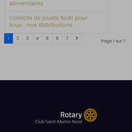
alimentaires
Collecte de jouets Noël pour
tous : nos distributions
1
2
3
4
5
6
7
Page 1 sur 7