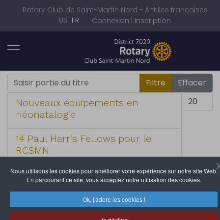
Rotary Club de Saint-Martin Nord - Antilles françaises
Sélectionnez votre langue
US
FR
Connexion | Inscription
Saisir partie du titre
Filtre
Effacer
Afficher #
Nouveaux équipements en
néonatalogie
14 Paul Harris Fellows pour le
RCSMN
Nous utilisons les cookies pour améliorer votre expérience sur notre site Web.
2019/2020 Actions
En parcourant ce site, vous acceptez notre utilisation des cookies.
2020/2021 Actions
Ok, j'adore les cookies !
Je décline