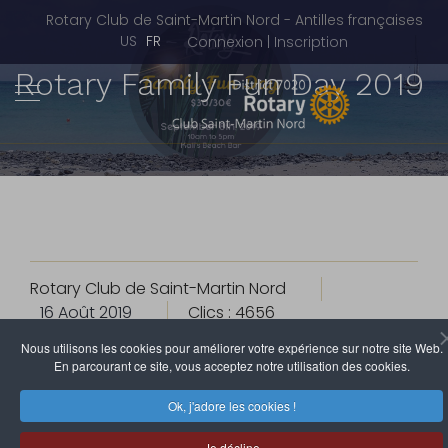
Rotary Club de Saint-Martin Nord - Antilles françaises
Sélectionnez votre langue
US
FR
Connexion | Inscription
Rotary Family Fun Day 2019
Rotary Club de Saint-Martin Nord
16 Août 2019
Clics : 4656
Nous utilisons les cookies pour améliorer votre expérience sur notre site Web.
En parcourant ce site, vous acceptez notre utilisation des cookies.
Le Family Fun Day 2019, organisé par le Rotary-Club de
Saint-Martin Nord, aura lieu le dimanche 08
Ok, j'adore les cookies !
septembre 2019 au Kali’s Beach Bar.
Les membres des Rotary-Clubs de Sint-Maarten,
Je décline