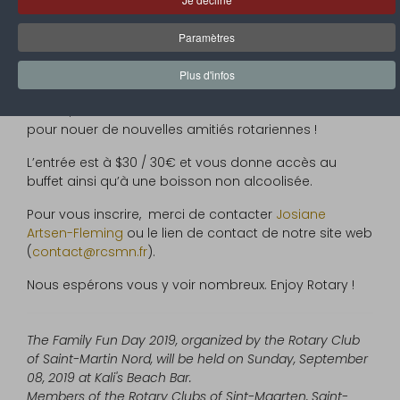
Saint-Barthélémy et Anguilla y sont conviés afin de
passer une journée de détente en famille !
Paramètres
Rendez-vous à partir de 10h00 et jusqu’à 17h00, sur la
superbe plage de Friar’s Bay, pour profiter de la plage,
Plus d'infos
du soleil, du buffet et des animations prévues par le
RCSMN, avec notamment une tombola ! Profitez-en
pour nouer de nouvelles amitiés rotariennes !
L’entrée est à $30 / 30€ et vous donne accès au
buffet ainsi qu’à une boisson non alcoolisée.
Pour vous inscrire, merci de contacter
Josiane
Artsen-Fleming
ou le lien de contact de notre site web
(
contact@rcsmn.fr
).
Nous espérons vous y voir nombreux. Enjoy Rotary !
The Family Fun Day 2019, organized by the Rotary Club
of Saint-Martin Nord, will be held on Sunday, September
08, 2019 at Kali's Beach Bar.
Members of the Rotary Clubs of Sint-Maarten, Saint-